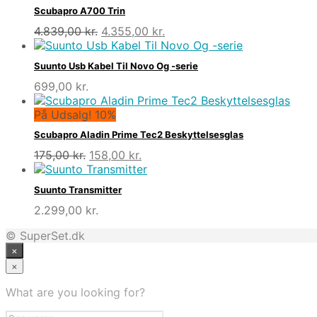
Scubapro A700 Trin
Den
Den
4.839,00
kr.
4.355,00
kr.
oprindelige
aktuelle
pris
pris
Suunto Usb Kabel Til Novo Og -serie
var:
er:
699,00
kr.
4.839,00 kr..
4.355,00 kr..
På Udsalg! 10%
Scubapro Aladin Prime Tec2 Beskyttelsesglas
Den
Den
175,00
kr.
158,00
kr.
oprindelige
aktuelle
pris
pris
Suunto Transmitter
var:
er:
2.299,00
kr.
175,00 kr..
158,00 kr..
© SuperSet.dk
×
×
What are you looking for?