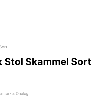
Sort
 Stol Skammel Sort
emærke:
Oneleg