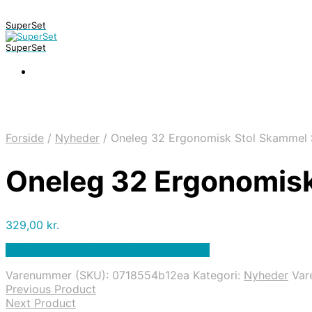
SuperSet
SuperSet
Forside
/
Nyheder
/
Oneleg 32 Ergonomisk Stol Skammel 
Oneleg 32 Ergonomisk
329,00
kr.
Bedste pris hos Denintelligentekrop.dk
Varenummer (SKU):
0718554b12ea
Kategori:
Nyheder
Var
Previous Product
Next Product