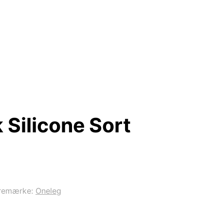
Silicone Sort
remærke:
Oneleg