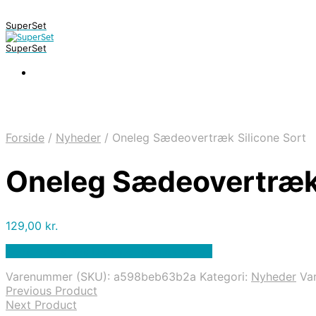
SuperSet
SuperSet
Forside
/
Nyheder
/
Oneleg Sædeovertræk Silicone Sort
Oneleg Sædeovertræk 
129,00
kr.
Bedste pris hos Denintelligentekrop.dk
Varenummer (SKU):
a598beb63b2a
Kategori:
Nyheder
Va
Previous Product
Next Product