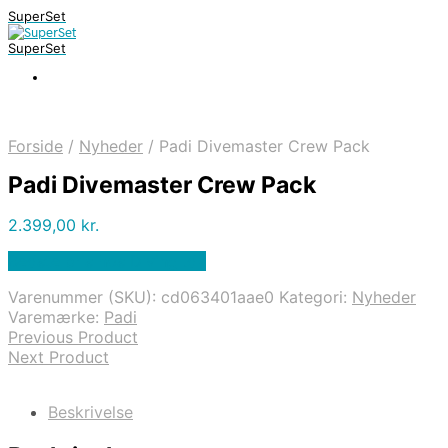
SuperSet
SuperSet
Forside
/
Nyheder
/
Padi Divemaster Crew Pack
Padi Divemaster Crew Pack
2.399,00
kr.
Bedste pris hos Diving .dk
Varenummer (SKU):
cd063401aae0
Kategori:
Nyheder
Varemærke:
Padi
Previous Product
Next Product
Beskrivelse