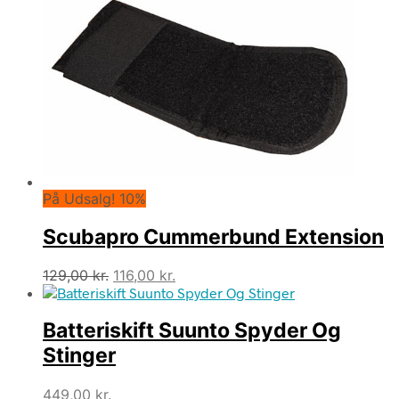
På Udsalg! 10%
Scubapro Cummerbund Extension
Den
Den
129,00
kr.
116,00
kr.
oprindelige
aktuelle
pris
pris
Batteriskift Suunto Spyder Og
var:
er:
129,00 kr..
116,00 kr..
Stinger
449,00
kr.