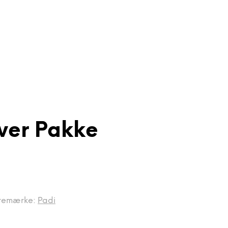
ver Pakke
remærke:
Padi