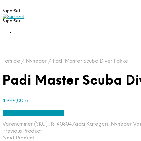
SuperSet
SuperSet
Forside
/
Nyheder
/
Padi Master Scuba Diver Pakke
Padi Master Scuba Di
4.999,00
kr.
Bedste pris hos Diving .dk
Varenummer (SKU):
131408047ada
Kategori:
Nyheder
Va
Previous Product
Next Product