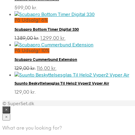
599,00
kr.
På Udsalg! 6%
Scubapro Bottom Timer Digital 330
Den
Den
1.389,00
kr.
1.299,00
kr.
oprindelige
aktuelle
pris
pris
På Udsalg! 10%
var:
er:
Scubapro Cummerbund Extension
1.389,00 kr..
1.299,00 kr..
Den
Den
129,00
kr.
116,00
kr.
oprindelige
aktuelle
pris
pris
Suunto Beskyttelsesglas Til Helo2 Vyper2 Vyper Air
var:
er:
129,00 kr..
116,00 kr..
129,00
kr.
© SuperSet.dk
×
×
What are you looking for?