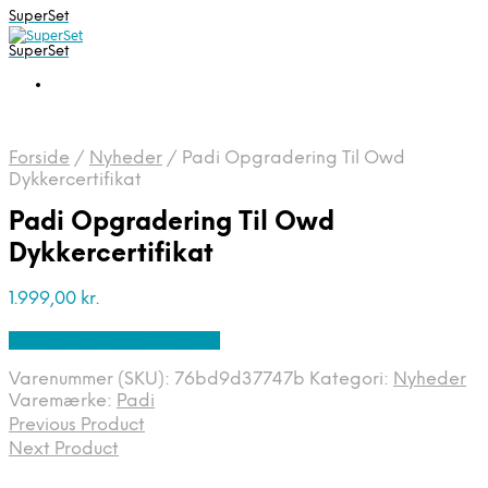
SuperSet
SuperSet
Forside
/
Nyheder
/
Padi Opgradering Til Owd
Dykkercertifikat
Padi Opgradering Til Owd
Dykkercertifikat
1.999,00
kr.
Bedste pris hos Diving .dk
Varenummer (SKU):
76bd9d37747b
Kategori:
Nyheder
Varemærke:
Padi
Previous Product
Next Product