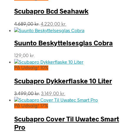
Scubapro Bcd Seahawk
Den
Den
4.689,00
kr.
4.220,00
kr.
oprindelige
aktuelle
pris
pris
var:
er:
Suunto Beskyttelsesglas Cobra
4.689,00 kr..
4.220,00 kr..
129,00
kr.
På Udsalg! 10%
Scubapro Dykkerflaske 10 Liter
Den
Den
3.499,00
kr.
3.149,00
kr.
oprindelige
aktuelle
pris
pris
På Udsalg! 17%
var:
er:
3.499,00 kr..
3.149,00 kr..
Scubapro Cover Til Uwatec Smart
Pro