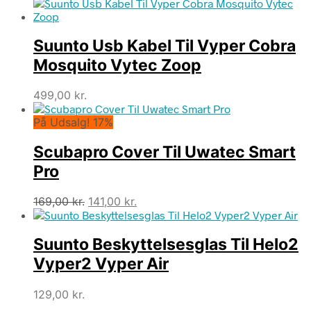
oprindelige
aktuelle
pris
pris
var:
er:
Suunto Usb Kabel Til Vyper Cobra
129,00 kr..
116,00 kr..
Mosquito Vytec Zoop
499,00
kr.
På Udsalg! 17%
Scubapro Cover Til Uwatec Smart
Pro
Den
Den
169,00
kr.
141,00
kr.
oprindelige
aktuelle
pris
pris
Suunto Beskyttelsesglas Til Helo2
var:
er:
169,00 kr..
141,00 kr..
Vyper2 Vyper Air
129,00
kr.