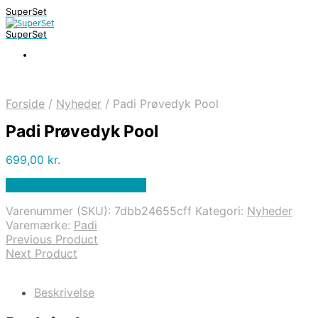
SuperSet
SuperSet
Forside
/
Nyheder
/
Padi Prøvedyk Pool
Padi Prøvedyk Pool
699,00
kr.
Bedste pris hos Diving .dk
Varenummer (SKU):
7dbb24655cff
Kategori:
Nyheder
Varemærke:
Padi
Previous Product
Next Product
Beskrivelse