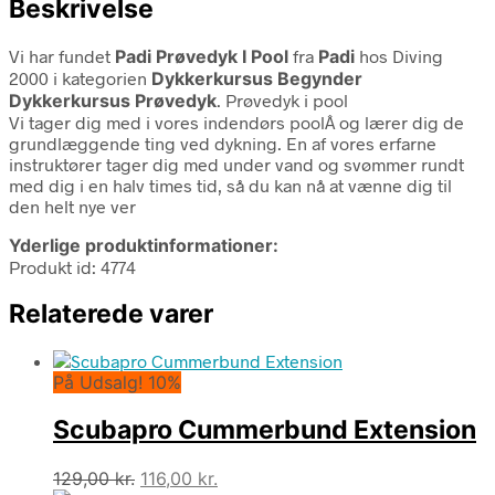
Beskrivelse
Vi har fundet
Padi Prøvedyk I Pool
fra
Padi
hos Diving
2000 i kategorien
Dykkerkursus Begynder
Dykkerkursus Prøvedyk
. Prøvedyk i pool
Vi tager dig med i vores indendørs poolÂ og lærer dig de
grundlæggende ting ved dykning. En af vores erfarne
instruktører tager dig med under vand og svømmer rundt
med dig i en halv times tid, så du kan nå at vænne dig til
den helt nye ver
Yderlige produktinformationer:
Produkt id: 4774
Relaterede varer
På Udsalg! 10%
Scubapro Cummerbund Extension
Den
Den
129,00
kr.
116,00
kr.