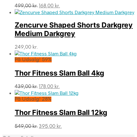
Den
Den
499,00
kr.
168,00
kr.
oprindelige
aktuelle
pris
pris
var:
er:
Zencurve Shaped Shorts Darkgrey
499,00 kr..
168,00 kr..
Medium Darkgrey
249,00
kr.
På Udsalg! 59%
Thor Fitness Slam Ball 4kg
Den
Den
439,00
kr.
178,00
kr.
oprindelige
aktuelle
pris
pris
På Udsalg! 28%
var:
er:
439,00 kr..
178,00 kr..
Thor Fitness Slam Ball 12kg
Den
Den
549,00
kr.
395,00
kr.
oprindelige
aktuelle