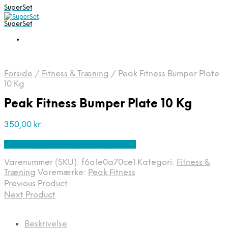
SuperSet
SuperSet
Forside
/
Fitness & Træning
/
Peak Fitness Bumper Plate
10 Kg
Peak Fitness Bumper Plate 10 Kg
350,00
kr.
Bedste pris hos Fitnessgruppen.dk
Varenummer (SKU):
f6a1e0a70ce1
Kategori:
Fitness &
Træning
Varemærke:
Peak Fitness
Previous Product
Next Product
Beskrivelse