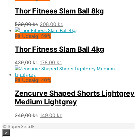
Thor Fitness Slam Ball 8kg
Den
Den
539,00
kr.
208,00
kr.
oprindelige
aktuelle
På Udsalg! 59%
pris
pris
var:
er:
Thor Fitness Slam Ball 4kg
539,00 kr..
208,00 kr..
Den
Den
439,00
kr.
178,00
kr.
oprindelige
aktuelle
pris
pris
På Udsalg! 40%
var:
er:
439,00 kr..
178,00 kr..
Zencurve Shaped Shorts Lightgrey
Medium Lightgrey
Den
Den
249,00
kr.
149,00
kr.
oprindelige
aktuelle
© SuperSet.dk
pris
pris
×
var:
er: