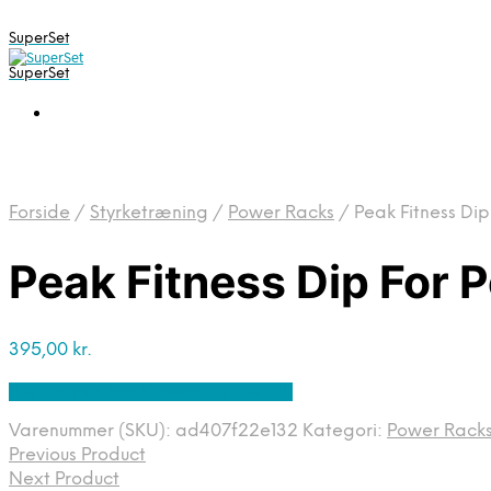
SuperSet
SuperSet
Forside
/
Styrketræning
/
Power Racks
/
Peak Fitness Di
Peak Fitness Dip For 
395,00
kr.
Bedste pris hos Fitnessgruppen.dk
Varenummer (SKU):
ad407f22e132
Kategori:
Power Rack
Previous Product
Next Product