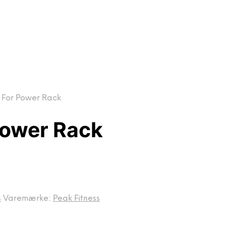
p For Power Rack
Power Rack
s
Varemærke:
Peak Fitness