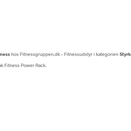
tness
hos Fitnessgruppen.dk – Fitnessudstyr i kategorien
Styr
eak Fitness Power Rack.