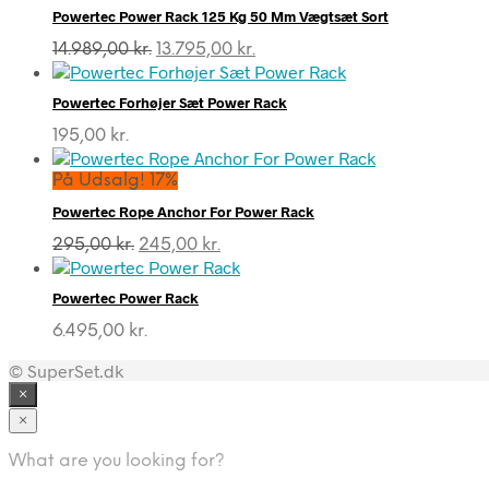
Powertec Power Rack 125 Kg 50 Mm Vægtsæt Sort
Den
Den
14.989,00
kr.
13.795,00
kr.
oprindelige
aktuelle
pris
pris
Powertec Forhøjer Sæt Power Rack
var:
er:
14.989,00 kr..
13.795,00 kr..
195,00
kr.
På Udsalg! 17%
Powertec Rope Anchor For Power Rack
Den
Den
295,00
kr.
245,00
kr.
oprindelige
aktuelle
pris
pris
Powertec Power Rack
var:
er:
295,00 kr..
245,00 kr..
6.495,00
kr.
© SuperSet.dk
×
×
What are you looking for?