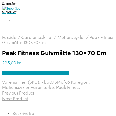
SuperSet
SuperSet
Forside
/
Cardiomaskiner
/
Motionscykler
/
Peak Fitness
Gulvmåtte 130×70 Cm
Peak Fitness Gulvmåtte 130×70 Cm
295,00
kr.
Bedste pris hos Fitnessgruppen.dk
Varenummer (SKU):
7ba075146fc6
Kategori:
Motionscykler
Varemærke:
Peak Fitness
Previous Product
Next Product
Beskrivelse