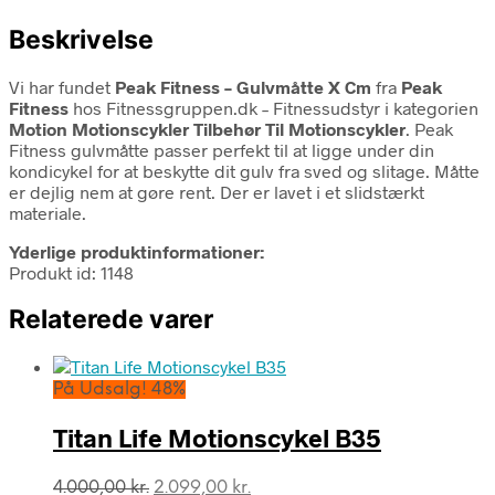
Beskrivelse
Vi har fundet
Peak Fitness – Gulvmåtte X Cm
fra
Peak
Fitness
hos Fitnessgruppen.dk – Fitnessudstyr i kategorien
Motion Motionscykler Tilbehør Til Motionscykler
. Peak
Fitness gulvmåtte passer perfekt til at ligge under din
kondicykel for at beskytte dit gulv fra sved og slitage. Måtte
er dejlig nem at gøre rent. Der er lavet i et slidstærkt
materiale.
Yderlige produktinformationer:
Produkt id: 1148
Relaterede varer
På Udsalg! 48%
Titan Life Motionscykel B35
Den
Den
4.000,00
kr.
2.099,00
kr.