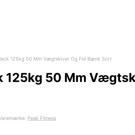
 Rack 125kg 50 Mm Vægtskiver Og Fid Bænk Sort
ck 125kg 50 Mm Vægtsk
Varemærke:
Peak Fitness