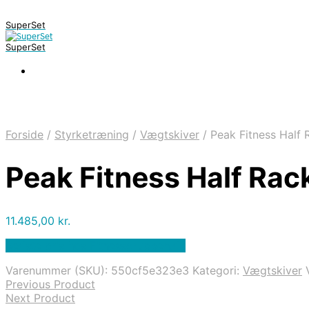
SuperSet
SuperSet
Forside
/
Styrketræning
/
Vægtskiver
/
Peak Fitness Half
Peak Fitness Half Ra
11.485,00
kr.
Bedste pris hos Fitnessgruppen.dk
Varenummer (SKU):
550cf5e323e3
Kategori:
Vægtskiver
Previous Product
Next Product