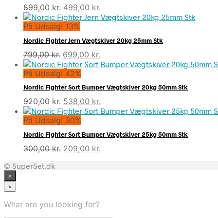
Den
Den
899,00
kr.
499,00
kr.
oprindelige
aktuelle
På Udsalg! 13%
pris
pris
var:
er:
Nordic Fighter Jern Vægtskiver 20kg 25mm Stk
899,00 kr..
499,00 kr..
Den
Den
799,00
kr.
699,00
kr.
oprindelige
aktuelle
På Udsalg! 42%
pris
pris
var:
er:
Nordic Fighter Sort Bumper Vægtskiver 20kg 50mm Stk
799,00 kr..
699,00 kr..
Den
Den
920,00
kr.
538,00
kr.
oprindelige
aktuelle
På Udsalg! 30%
pris
pris
var:
er:
Nordic Fighter Sort Bumper Vægtskiver 25kg 50mm Stk
920,00 kr..
538,00 kr..
Den
Den
300,00
kr.
209,00
kr.
oprindelige
aktuelle
© SuperSet.dk
pris
pris
×
var:
er:
300,00 kr..
209,00 kr..
×
What are you looking for?