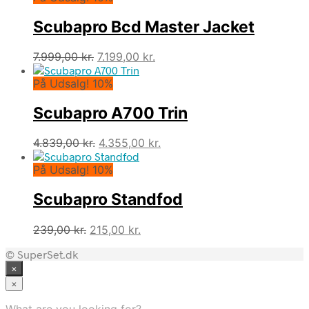
var:
er:
Scubapro Bcd Master Jacket
3.499,00 kr..
3.149,00 kr..
Den
Den
7.999,00
kr.
7.199,00
kr.
oprindelige
aktuelle
På Udsalg! 10%
pris
pris
var:
er:
Scubapro A700 Trin
7.999,00 kr..
7.199,00 kr..
Den
Den
4.839,00
kr.
4.355,00
kr.
oprindelige
aktuelle
På Udsalg! 10%
pris
pris
var:
er:
Scubapro Standfod
4.839,00 kr..
4.355,00 kr..
Den
Den
239,00
kr.
215,00
kr.
oprindelige
aktuelle
© SuperSet.dk
pris
pris
×
var:
er:
239,00 kr..
215,00 kr..
×
What are you looking for?