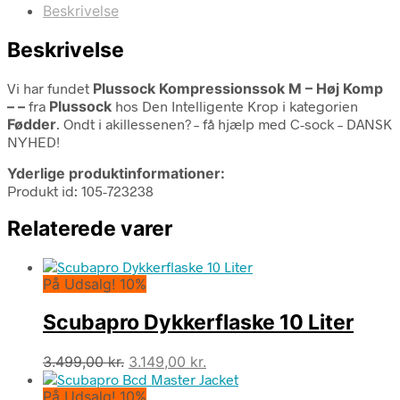
Beskrivelse
Beskrivelse
Vi har fundet
Plussock Kompressionssok M – Høj Komp
– –
fra
Plussock
hos Den Intelligente Krop i kategorien
Fødder
. Ondt i akillessenen? – få hjælp med C-sock – DANSK
NYHED!
Yderlige produktinformationer:
Produkt id: 105-723238
Relaterede varer
På Udsalg! 10%
Scubapro Dykkerflaske 10 Liter
Den
Den
3.499,00
kr.
3.149,00
kr.
oprindelige
aktuelle
På Udsalg! 10%
pris
pris