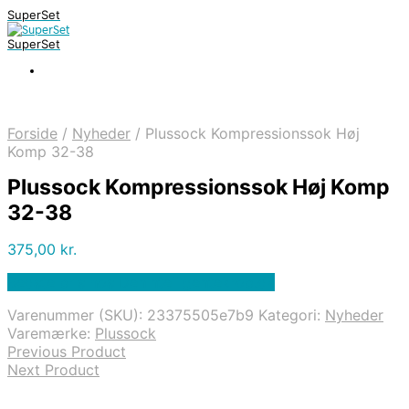
SuperSet
SuperSet
Forside
/
Nyheder
/
Plussock Kompressionssok Høj
Komp 32-38
Plussock Kompressionssok Høj Komp
32-38
375,00
kr.
Bedste pris hos Denintelligentekrop.dk
Varenummer (SKU):
23375505e7b9
Kategori:
Nyheder
Varemærke:
Plussock
Previous Product
Next Product