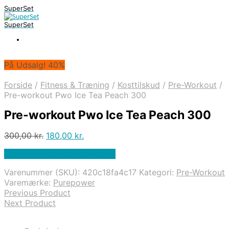
SuperSet
SuperSet
På Udsalg! 40%
Forside
/
Fitness & Træning
/
Kosttilskud
/
Pre-Workout
/
Pre-workout Pwo Ice Tea Peach 300
Pre-workout Pwo Ice Tea Peach 300
Den
Den
300,00
kr.
180,00
kr.
oprindelige
aktuelle
På Udsalg hos Purepower.dk
pris
pris
var:
er:
Varenummer (SKU):
420c18fa4c17
Kategori:
Pre-Workout
300,00 kr..
180,00 kr..
Varemærke:
Purepower
Previous Product
Next Product