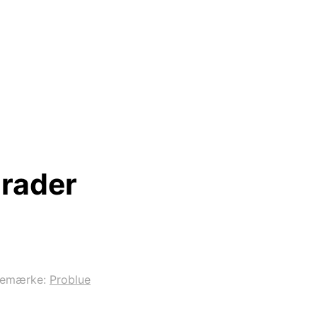
Grader
remærke:
Problue