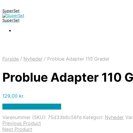
SuperSet
SuperSet
Forside
/
Nyheder
/
Problue Adapter 110 Grader
Problue Adapter 110 
129,00
kr.
Bedste pris hos Diving .dk
Varenummer (SKU):
75d33b6c56fd
Kategori:
Nyheder
Va
Previous Product
Next Product