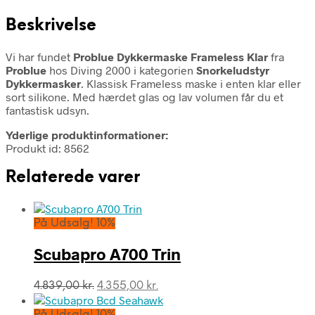
Beskrivelse
Vi har fundet
Problue Dykkermaske Frameless Klar
fra
Problue
hos Diving 2000 i kategorien
Snorkeludstyr
Dykkermasker
. Klassisk Frameless maske i enten klar eller
sort silikone. Med hærdet glas og lav volumen får du et
fantastisk udsyn.
Yderlige produktinformationer:
Produkt id: 8562
Relaterede varer
På Udsalg! 10%
Scubapro A700 Trin
Den
Den
4.839,00
kr.
4.355,00
kr.
oprindelige
aktuelle
pris
pris
På Udsalg! 10%