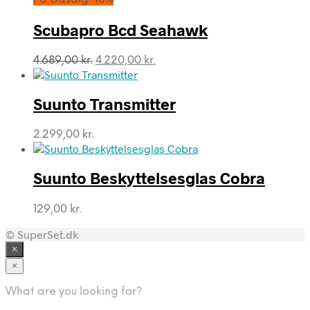
var:
er:
4.839,00 kr..
4.355,00 kr..
Scubapro Bcd Seahawk
Den
Den
4.689,00
kr.
4.220,00
kr.
oprindelige
aktuelle
pris
pris
var:
er:
Suunto Transmitter
4.689,00 kr..
4.220,00 kr..
2.299,00
kr.
Suunto Beskyttelsesglas Cobra
129,00
kr.
© SuperSet.dk
×
×
What are you looking for?