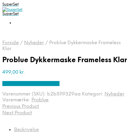
SuperSet
SuperSet
Forside
/
Nyheder
/
Problue Dykkermaske Frameless
Klar
Problue Dykkermaske Frameless Klar
499,00
kr.
Bedste pris hos Diving .dk
Varenummer (SKU):
b2b5119329aa
Kategori:
Nyheder
Varemærke:
Problue
Previous Product
Next Product
Beskrivelse