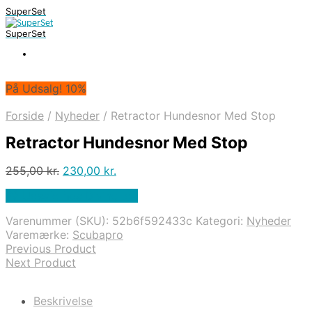
SuperSet
SuperSet
På Udsalg! 10%
Forside
/
Nyheder
/
Retractor Hundesnor Med Stop
Retractor Hundesnor Med Stop
Den
Den
255,00
kr.
230,00
kr.
oprindelige
aktuelle
På Udsalg hos Diving .dk
pris
pris
var:
er:
Varenummer (SKU):
52b6f592433c
Kategori:
Nyheder
255,00 kr..
230,00 kr..
Varemærke:
Scubapro
Previous Product
Next Product
Beskrivelse