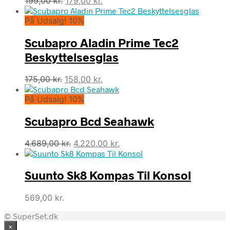
199,00
kr.
179,00
kr.
oprindelige
aktuelle
På Udsalg! 10%
pris
pris
var:
er:
Scubapro Aladin Prime Tec2
199,00 kr..
179,00 kr..
Beskyttelsesglas
Den
Den
175,00
kr.
158,00
kr.
oprindelige
aktuelle
På Udsalg! 10%
pris
pris
var:
er:
Scubapro Bcd Seahawk
175,00 kr..
158,00 kr..
Den
Den
4.689,00
kr.
4.220,00
kr.
oprindelige
aktuelle
pris
pris
Suunto Sk8 Kompas Til Konsol
var:
er:
4.689,00 kr..
4.220,00 kr..
569,00
kr.
© SuperSet.dk
×