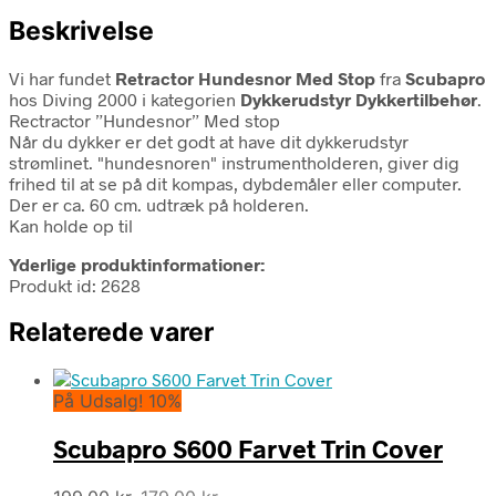
Beskrivelse
Vi har fundet
Retractor Hundesnor Med Stop
fra
Scubapro
hos Diving 2000 i kategorien
Dykkerudstyr Dykkertilbehør
.
Rectractor ”Hundesnor” Med stop
Når du dykker er det godt at have dit dykkerudstyr
strømlinet. "hundesnoren" instrumentholderen, giver dig
frihed til at se på dit kompas, dybdemåler eller computer.
Der er ca. 60 cm. udtræk på holderen.
Kan holde op til
Yderlige produktinformationer:
Produkt id: 2628
Relaterede varer
På Udsalg! 10%
Scubapro S600 Farvet Trin Cover
Den
Den