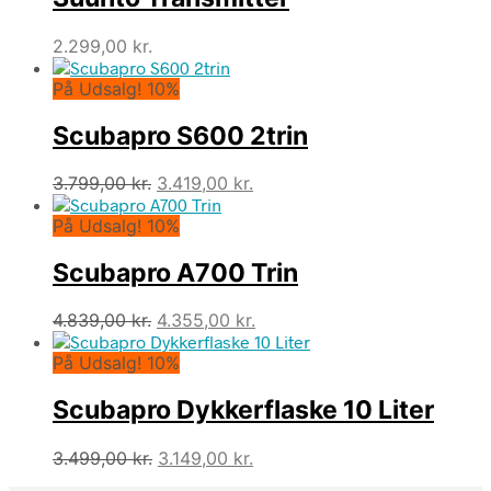
2.299,00
kr.
På Udsalg! 10%
Scubapro S600 2trin
Den
Den
3.799,00
kr.
3.419,00
kr.
oprindelige
aktuelle
På Udsalg! 10%
pris
pris
var:
er:
Scubapro A700 Trin
3.799,00 kr..
3.419,00 kr..
Den
Den
4.839,00
kr.
4.355,00
kr.
oprindelige
aktuelle
På Udsalg! 10%
pris
pris
var:
er:
Scubapro Dykkerflaske 10 Liter
4.839,00 kr..
4.355,00 kr..
Den
Den
3.499,00
kr.
3.149,00
kr.
oprindelige
aktuelle