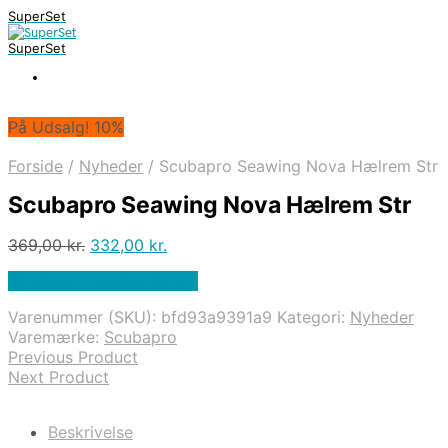
SuperSet
SuperSet
På Udsalg! 10%
Forside
/
Nyheder
/
Scubapro Seawing Nova Hælrem Str
Scubapro Seawing Nova Hælrem Str
Den
Den
369,00
kr.
332,00
kr.
oprindelige
aktuelle
På Udsalg hos Diving .dk
pris
pris
var:
er:
Varenummer (SKU):
bfd93a9391a9
Kategori:
Nyheder
369,00 kr..
332,00 kr..
Varemærke:
Scubapro
Previous Product
Next Product
Beskrivelse