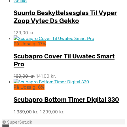
pris
pris
var:
er:
Suunto Beskyttelsesglas Til Vyper
3.799,00 kr..
3.419,00 kr..
Zoop Vytec Ds Gekko
129,00
kr.
På Udsalg! 17%
Scubapro Cover Til Uwatec Smart
Pro
Den
Den
169,00
kr.
141,00
kr.
oprindelige
aktuelle
På Udsalg! 6%
pris
pris
var:
er:
Scubapro Bottom Timer Digital 330
169,00 kr..
141,00 kr..
Den
Den
1.389,00
kr.
1.299,00
kr.
oprindelige
aktuelle
© SuperSet.dk
pris
pris