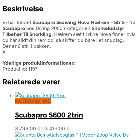
Beskrivelse
Vi har fundet
Scubapro Seawing Nova Hælrem – Str S –
fra
Scubapro
hos Diving 2000 i kategorien
Snorkeludstyr
Tilbehør Til Snorkling
. Hælrem sæt til dine Nova finner hvis
du har slidt din rem op, så skifter du bare i et snuptag.
Der er 2 stk. i pakken.
Â
Yderlige produktinformationer:
Produkt id: 1197
Relaterede varer
På Udsalg! 10%
Scubapro S600 2trin
Den
Den
3.799,00
kr.
3.419,00
kr.
oprindelige
aktuelle