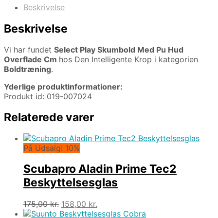
Beskrivelse
Beskrivelse
Vi har fundet
Select Play Skumbold Med Pu Hud
Overflade Cm
hos Den Intelligente Krop i kategorien
Boldtræning
.
Yderlige produktinformationer:
Produkt id: 019-007024
Relaterede varer
På Udsalg! 10%
Scubapro Aladin Prime Tec2
Beskyttelsesglas
Den
Den
175,00
kr.
158,00
kr.
oprindelige
aktuelle