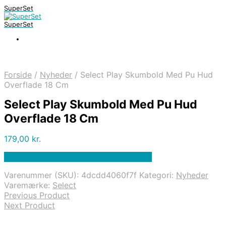
SuperSet
SuperSet
Forside
/
Nyheder
/
Select Play Skumbold Med Pu Hud
Overflade 18 Cm
Select Play Skumbold Med Pu Hud
Overflade 18 Cm
179,00
kr.
Bedste pris hos Denintelligentekrop.dk
Varenummer (SKU):
4dcdd4060f7f
Kategori:
Nyheder
Varemærke:
Select
Previous Product
Next Product