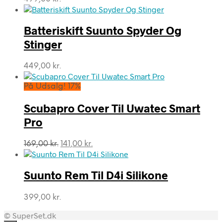
Batteriskift Suunto Spyder Og
Stinger
449,00
kr.
På Udsalg! 17%
Scubapro Cover Til Uwatec Smart
Pro
Den
Den
169,00
kr.
141,00
kr.
oprindelige
aktuelle
pris
pris
var:
er:
Suunto Rem Til D4i Silikone
169,00 kr..
141,00 kr..
399,00
kr.
© SuperSet.dk