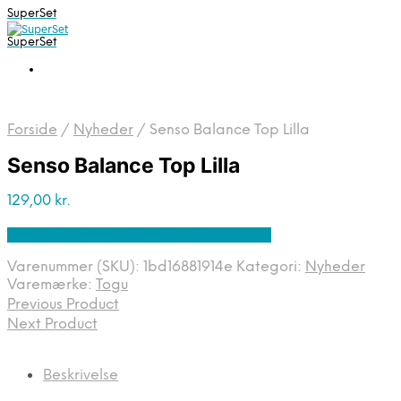
SuperSet
SuperSet
Forside
/
Nyheder
/
Senso Balance Top Lilla
Senso Balance Top Lilla
129,00
kr.
Bedste pris hos Denintelligentekrop.dk
Varenummer (SKU):
1bd16881914e
Kategori:
Nyheder
Varemærke:
Togu
Previous Product
Next Product
Beskrivelse