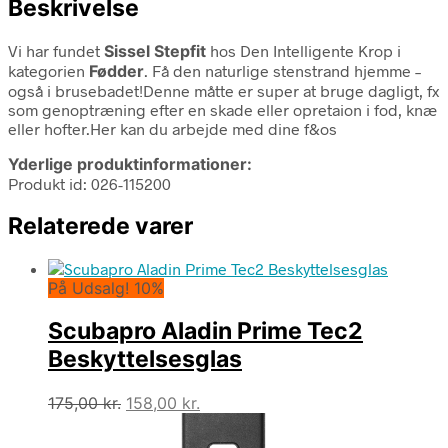
Beskrivelse
Vi har fundet
Sissel Stepfit
hos Den Intelligente Krop i
kategorien
Fødder
. Få den naturlige stenstrand hjemme –
også i brusebadet!Denne måtte er super at bruge dagligt, fx
som genoptræning efter en skade eller opretaion i fod, knæ
eller hofter.Her kan du arbejde med dine f&os
Yderlige produktinformationer:
Produkt id: 026-115200
Relaterede varer
På Udsalg! 10%
Scubapro Aladin Prime Tec2
Beskyttelsesglas
Den
Den
175,00
kr.
158,00
kr.
oprindelige
aktuelle
pris
pris