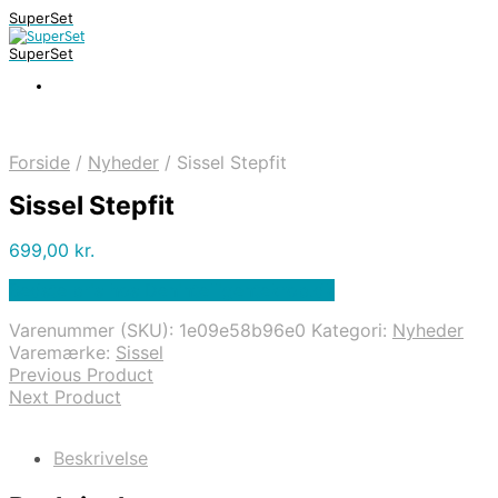
SuperSet
SuperSet
Forside
/
Nyheder
/
Sissel Stepfit
Sissel Stepfit
699,00
kr.
Bedste pris hos Denintelligentekrop.dk
Varenummer (SKU):
1e09e58b96e0
Kategori:
Nyheder
Varemærke:
Sissel
Previous Product
Next Product
Beskrivelse