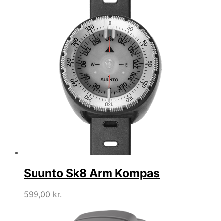
var:
er:
175,00 kr..
158,00 kr..
Suunto Sk8 Arm Kompas
599,00
kr.