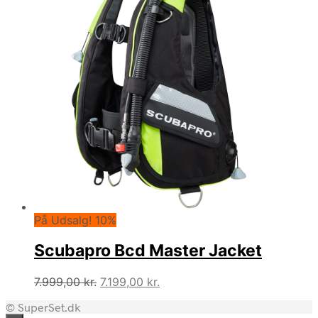
På Udsalg! 10%
Scubapro Bcd Master Jacket
Den
Den
7.999,00
kr.
7.199,00
kr.
oprindelige
aktuelle
© SuperSet.dk
pris
pris