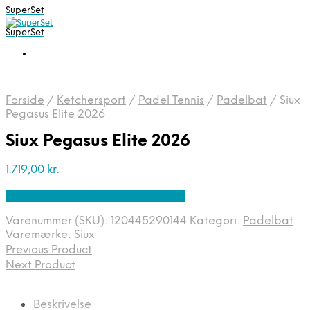
SuperSet
SuperSet
Forside
/
Ketchersport
/
Padel Tennis
/
Padelbat
/
Siux
Pegasus Elite 2026
Siux Pegasus Elite 2026
1.719,00
kr.
Bedste pris hos Padelspecialist.dk
Varenummer (SKU):
120445290144
Kategori:
Padelbat
Varemærke:
Siux
Previous Product
Next Product
Beskrivelse