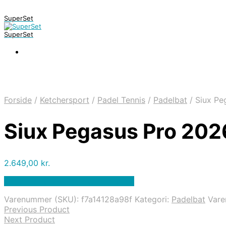
SuperSet
SuperSet
Forside
/
Ketchersport
/
Padel Tennis
/
Padelbat
/
Siux Pe
Siux Pegasus Pro 202
2.649,00
kr.
Bedste pris hos Padelspecialist.dk
Varenummer (SKU):
f7a14128a98f
Kategori:
Padelbat
Var
Previous Product
Next Product