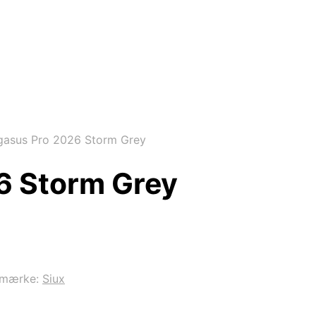
gasus Pro 2026 Storm Grey
6 Storm Grey
emærke:
Siux