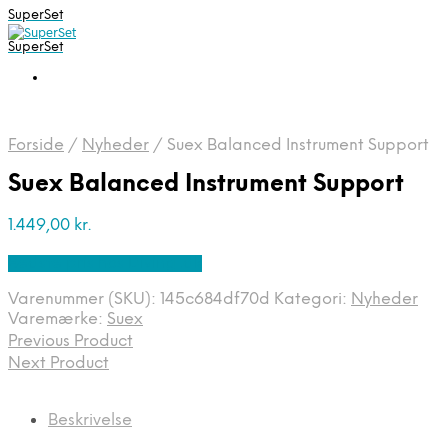
SuperSet
SuperSet
Forside
/
Nyheder
/
Suex Balanced Instrument Support
Suex Balanced Instrument Support
1.449,00
kr.
Bedste pris hos Diving .dk
Varenummer (SKU):
145c684df70d
Kategori:
Nyheder
Varemærke:
Suex
Previous Product
Next Product
Beskrivelse