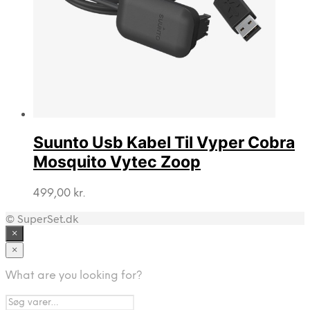
Suunto Usb Kabel Til Vyper Cobra
Mosquito Vytec Zoop
499,00
kr.
© SuperSet.dk
×
×
What are you looking for?