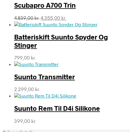
Scubapro A700 Trin
Den
Den
4.839,00
kr.
4.355,00
kr.
oprindelige
aktuelle
pris
pris
var:
er:
Batteriskift Suunto Spyder Og
4.839,00 kr..
4.355,00 kr..
Stinger
799,00
kr.
Suunto Transmitter
2.299,00
kr.
Suunto Rem Til D4i Silikone
399,00
kr.