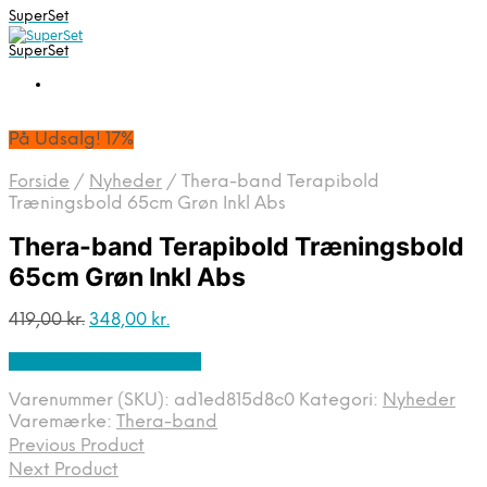
SuperSet
SuperSet
På Udsalg! 17%
Forside
/
Nyheder
/
Thera-band Terapibold
Træningsbold 65cm Grøn Inkl Abs
Thera-band Terapibold Træningsbold
65cm Grøn Inkl Abs
Den
Den
419,00
kr.
348,00
kr.
oprindelige
aktuelle
På Udsalg hos Apuls.dk
pris
pris
var:
er:
Varenummer (SKU):
ad1ed815d8c0
Kategori:
Nyheder
419,00 kr..
348,00 kr..
Varemærke:
Thera-band
Previous Product
Next Product