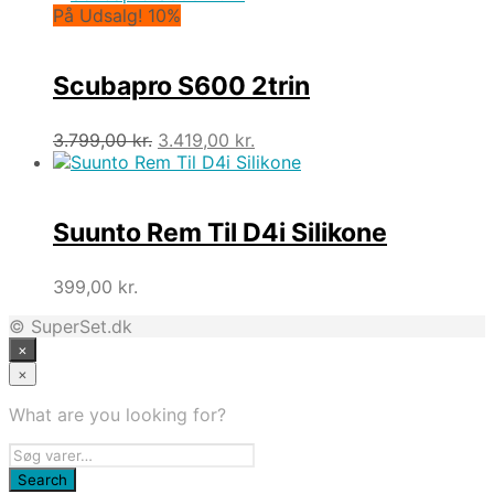
pris
pris
På Udsalg! 10%
var:
er:
199,00 kr..
179,00 kr..
Scubapro S600 2trin
Den
Den
3.799,00
kr.
3.419,00
kr.
oprindelige
aktuelle
pris
pris
var:
er:
3.799,00 kr..
3.419,00 kr..
Suunto Rem Til D4i Silikone
399,00
kr.
© SuperSet.dk
×
×
What are you looking for?