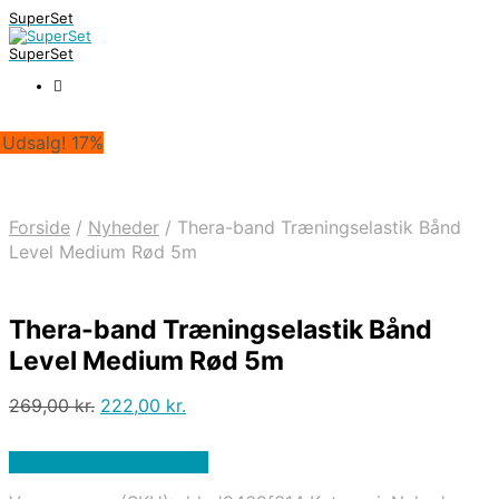
SuperSet
SuperSet
 Udsalg! 17%
Forside
/
Nyheder
/
Thera-band Træningselastik Bånd
Level Medium Rød 5m
Thera-band Træningselastik Bånd
Level Medium Rød 5m
Den
Den
269,00
kr.
222,00
kr.
oprindelige
aktuelle
pris
pris
På Udsalg hos Apuls.dk
var:
er:
269,00 kr..
222,00 kr..