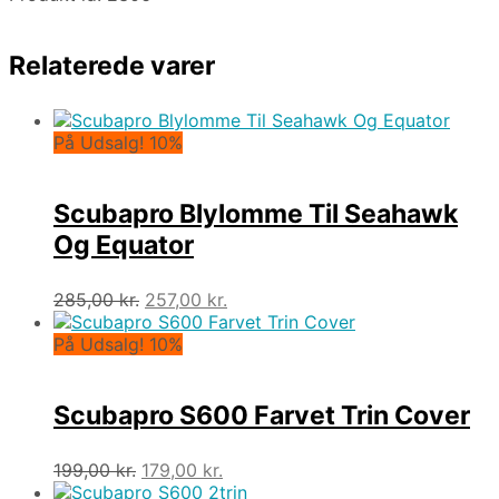
Relaterede varer
På Udsalg! 10%
Scubapro Blylomme Til Seahawk
Og Equator
Den
Den
285,00
kr.
257,00
kr.
oprindelige
aktuelle
pris
pris
På Udsalg! 10%
var:
er:
285,00 kr..
257,00 kr..
Scubapro S600 Farvet Trin Cover
Den
Den
199,00
kr.
179,00
kr.
oprindelige
aktuelle