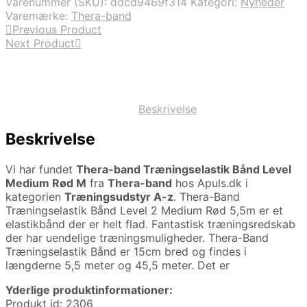
Varenummer (SKU):
ddcd9469f314
Kategori:
Nyheder
Varemærke:
Thera-band
Previous Product
Next Product
Beskrivelse
Beskrivelse
Vi har fundet
Thera-band Træningselastik Bånd Level
Medium Rød M
fra
Thera-band
hos Apuls.dk i
kategorien
Træningsudstyr A-z
. Thera-Band
Træningselastik Bånd Level 2 Medium Rød 5,5m er et
elastikbånd der er helt flad. Fantastisk træningsredskab
der har uendelige træningsmuligheder. Thera-Band
Træningselastik Bånd er 15cm bred og findes i
længderne 5,5 meter og 45,5 meter. Det er
Yderlige produktinformationer:
Produkt id: 2306