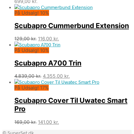
699,00
kr.
På Udsalg! 10%
Scubapro Cummerbund Extension
Den
Den
129,00
kr.
116,00
kr.
oprindelige
aktuelle
På Udsalg! 10%
pris
pris
var:
er:
Scubapro A700 Trin
129,00 kr..
116,00 kr..
Den
Den
4.839,00
kr.
4.355,00
kr.
oprindelige
aktuelle
På Udsalg! 17%
pris
pris
var:
er:
Scubapro Cover Til Uwatec Smart
4.839,00 kr..
4.355,00 kr..
Pro
Den
Den
169,00
kr.
141,00
kr.
oprindelige
aktuelle
© SuperSet.dk
pris
pris