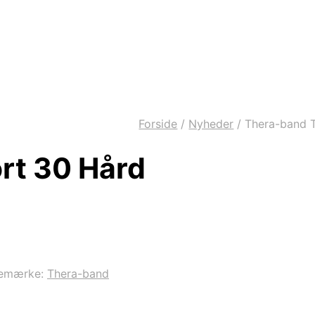
Forside
/
Nyheder
/
Thera-band T
rt 30 Hård
emærke:
Thera-band