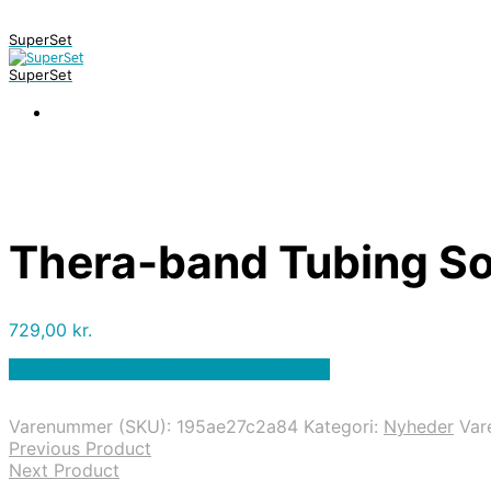
SuperSet
SuperSet
Thera-band Tubing So
729,00
kr.
Bedste pris hos Denintelligentekrop.dk
Varenummer (SKU):
195ae27c2a84
Kategori:
Nyheder
Var
Previous Product
Next Product