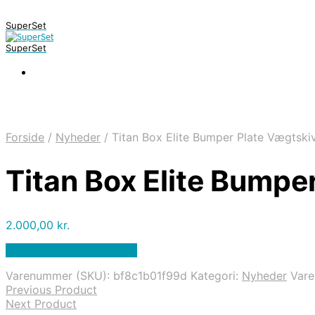
SuperSet
SuperSet
Forside
/
Nyheder
/
Titan Box Elite Bumper Plate Vægtski
Titan Box Elite Bumpe
2.000,00
kr.
Bedste pris hos Apuls.dk
Varenummer (SKU):
bf8c1b01f99d
Kategori:
Nyheder
Var
Previous Product
Next Product