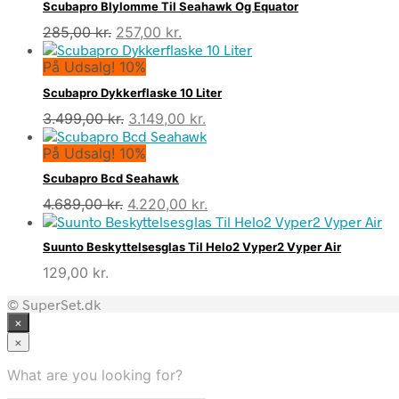
Scubapro Blylomme Til Seahawk Og Equator
Den
Den
285,00
kr.
257,00
kr.
oprindelige
aktuelle
På Udsalg! 10%
pris
pris
var:
er:
Scubapro Dykkerflaske 10 Liter
285,00 kr..
257,00 kr..
Den
Den
3.499,00
kr.
3.149,00
kr.
oprindelige
aktuelle
På Udsalg! 10%
pris
pris
var:
er:
Scubapro Bcd Seahawk
3.499,00 kr..
3.149,00 kr..
Den
Den
4.689,00
kr.
4.220,00
kr.
oprindelige
aktuelle
pris
pris
Suunto Beskyttelsesglas Til Helo2 Vyper2 Vyper Air
var:
er:
129,00
kr.
4.689,00 kr..
4.220,00 kr..
© SuperSet.dk
×
×
What are you looking for?