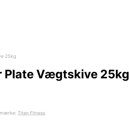
ve 25kg
r Plate Vægtskive 25k
emærke:
Titan Fitness