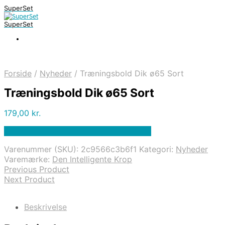
SuperSet
SuperSet
Forside
/
Nyheder
/
Træningsbold Dik ø65 Sort
Træningsbold Dik ø65 Sort
179,00
kr.
Bedste pris hos Denintelligentekrop.dk
Varenummer (SKU):
2c9566c3b6f1
Kategori:
Nyheder
Varemærke:
Den Intelligente Krop
Previous Product
Next Product
Beskrivelse