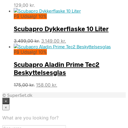
129,00
kr.
På Udsalg! 10%
Scubapro Dykkerflaske 10 Liter
Den
Den
3.499,00
kr.
3.149,00
kr.
oprindelige
aktuelle
På Udsalg! 10%
pris
pris
var:
er:
Scubapro Aladin Prime Tec2
3.499,00 kr..
3.149,00 kr..
Beskyttelsesglas
Den
Den
175,00
kr.
158,00
kr.
oprindelige
aktuelle
© SuperSet.dk
pris
pris
×
var:
er:
175,00 kr..
158,00 kr..
×
What are you looking for?