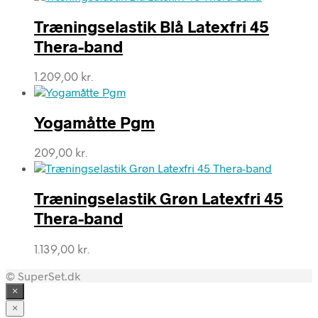
Træningselastik Blå Latexfri 45
Thera-band
1.209,00
kr.
Yogamåtte Pgm
209,00
kr.
Træningselastik Grøn Latexfri 45
Thera-band
1.139,00
kr.
© SuperSet.dk
×
×