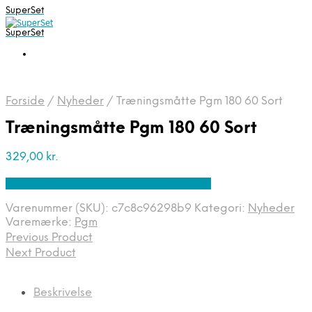
SuperSet
SuperSet
Forside
/
Nyheder
/
Træningsmåtte Pgm 180 60 Sort
Træningsmåtte Pgm 180 60 Sort
329,00
kr.
Bedste pris hos Denintelligentekrop.dk
Varenummer (SKU):
c7c8c96298b9
Kategori:
Nyheder
Varemærke:
Pgm
Previous Product
Next Product
Beskrivelse