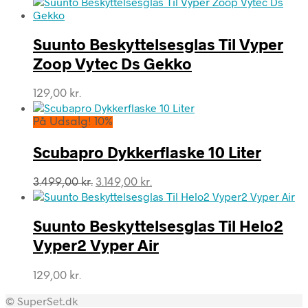
Suunto Beskyttelsesglas Til Vyper
Zoop Vytec Ds Gekko
129,00
kr.
På Udsalg! 10%
Scubapro Dykkerflaske 10 Liter
Den
Den
3.499,00
kr.
3.149,00
kr.
oprindelige
aktuelle
pris
pris
var:
er:
Suunto Beskyttelsesglas Til Helo2
3.499,00 kr..
3.149,00 kr..
Vyper2 Vyper Air
129,00
kr.
© SuperSet.dk