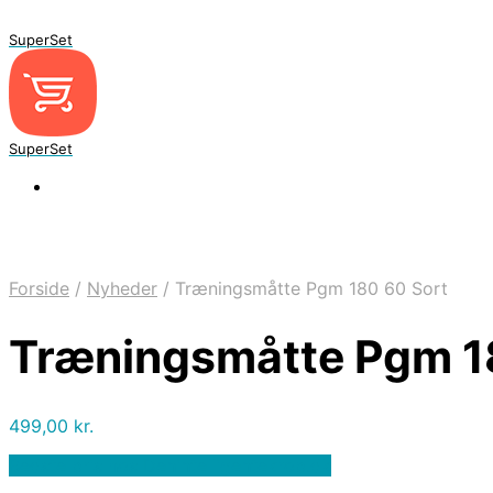
SuperSet
SuperSet
Forside
/
Nyheder
/
Træningsmåtte Pgm 180 60 Sort
Træningsmåtte Pgm 1
499,00
kr.
Bedste pris hos Denintelligentekrop.dk