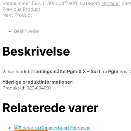
Varenummer (SKU):
305c08f7a0f6
Kategori:
Nyheder
Var
Previous Product
Next Product
Beskrivelse
Beskrivelse
Vi har fundet
Træningsmåtte Pgm X X – Sort
fra
Pgm
hos D
Yderlige produktinformationer:
Produkt id: 023-004001
Relaterede varer