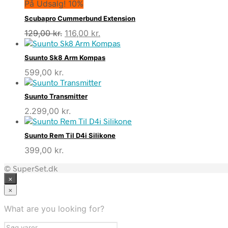
På Udsalg! 10%
Scubapro Cummerbund Extension
Den
Den
129,00
kr.
116,00
kr.
oprindelige
aktuelle
pris
pris
Suunto Sk8 Arm Kompas
var:
er:
599,00
kr.
129,00 kr..
116,00 kr..
Suunto Transmitter
2.299,00
kr.
Suunto Rem Til D4i Silikone
399,00
kr.
© SuperSet.dk
×
×
What are you looking for?