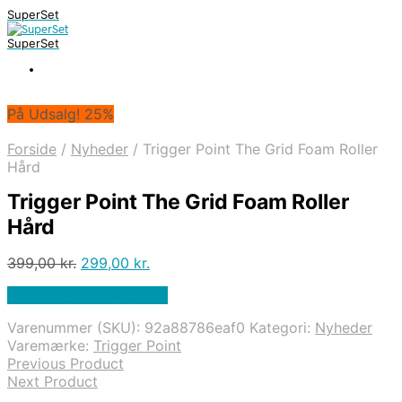
SuperSet
SuperSet
På Udsalg! 25%
Forside
/
Nyheder
/
Trigger Point The Grid Foam Roller
Hård
Trigger Point The Grid Foam Roller
Hård
Den
Den
399,00
kr.
299,00
kr.
oprindelige
aktuelle
På Udsalg hos Apuls.dk
pris
pris
var:
er:
Varenummer (SKU):
92a88786eaf0
Kategori:
Nyheder
399,00 kr..
299,00 kr..
Varemærke:
Trigger Point
Previous Product
Next Product