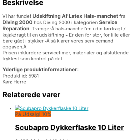
Beskrivelse
Vi har fundet
Udskiftning Af Latex Hals-manchet
fra
Diving 2000
hos Diving 2000 i kategorien
Service
Reparation
. TrængerÂ hals-manchet’en i din tørdragt /
kajakdragt til en udskiftning – Er den for stor, for lille eller
bare gået i stykker -Â så klarer vores servicemand
opgaven.Â
Prisen inklurdere servicetimer, materialer og afsluttende
tryktest som kontrol på det
Yderlige produktinformationer:
Produkt id: 5981
Køn: Herre
Relaterede varer
På Udsalg! 10%
Scubapro Dykkerflaske 10 Liter