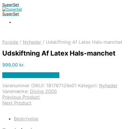
SuperSet
SuperSet
Forside
/
Nyheder
/
Udskiftning Af Latex Hals-manchet
Udskiftning Af Latex Hals-manchet
999,00
kr.
Bedste pris hos Diving .dk
Varenummer (SKU):
181767129e01
Kategori:
Nyheder
Varemærke:
Diving 2000
Previous Product
Next Product
Beskrivelse