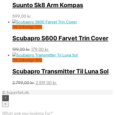
Suunto Sk8 Arm Kompas
599,00
kr.
På Udsalg! 10%
Scubapro S600 Farvet Trin Cover
Den
Den
199,00
kr.
179,00
kr.
oprindelige
aktuelle
pris
pris
På Udsalg! 10%
var:
er:
199,00 kr..
179,00 kr..
Scubapro Transmitter Til Luna Sol
Den
Den
2.799,00
kr.
2.519,00
kr.
oprindelige
aktuelle
© SuperSet.dk
pris
pris
var:
er:
×
2.799,00 kr..
2.519,00 kr..
×
What are you looking for?