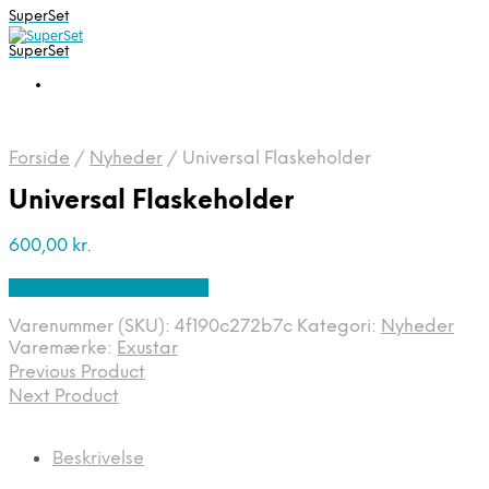
SuperSet
SuperSet
Forside
/
Nyheder
/
Universal Flaskeholder
Universal Flaskeholder
600,00
kr.
Bedste pris hos Apuls.dk
Varenummer (SKU):
4f190c272b7c
Kategori:
Nyheder
Varemærke:
Exustar
Previous Product
Next Product
Beskrivelse