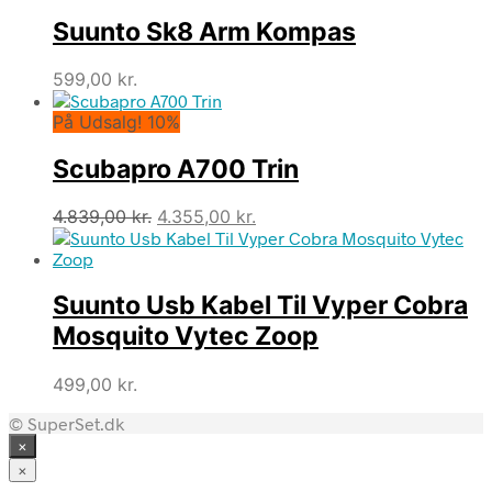
pris
pris
Suunto Sk8 Arm Kompas
var:
er:
4.689,00 kr..
4.220,00 kr..
599,00
kr.
På Udsalg! 10%
Scubapro A700 Trin
Den
Den
4.839,00
kr.
4.355,00
kr.
oprindelige
aktuelle
pris
pris
var:
er:
Suunto Usb Kabel Til Vyper Cobra
4.839,00 kr..
4.355,00 kr..
Mosquito Vytec Zoop
499,00
kr.
© SuperSet.dk
×
×