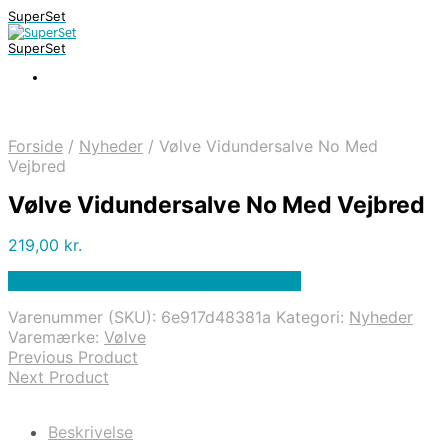
SuperSet
SuperSet
Forside
/
Nyheder
/
Vølve Vidundersalve No Med
Vejbred
Vølve Vidundersalve No Med Vejbred
219,00
kr.
Bedste pris hos Denintelligentekrop.dk
Varenummer (SKU):
6e917d48381a
Kategori:
Nyheder
Varemærke:
Vølve
Previous Product
Next Product
Beskrivelse