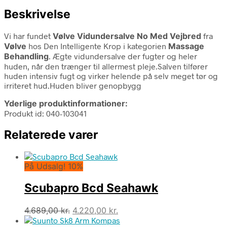
Beskrivelse
Vi har fundet
Vølve Vidundersalve No Med Vejbred
fra
Vølve
hos Den Intelligente Krop i kategorien
Massage
Behandling
. Ægte vidundersalve der fugter og heler
huden, når den trænger til allermest pleje.Salven tilfører
huden intensiv fugt og virker helende på selv meget tør og
irriteret hud.Huden bliver genopbygg
Yderlige produktinformationer:
Produkt id: 040-103041
Relaterede varer
På Udsalg! 10%
Scubapro Bcd Seahawk
Den
Den
4.689,00
kr.
4.220,00
kr.
oprindelige
aktuelle