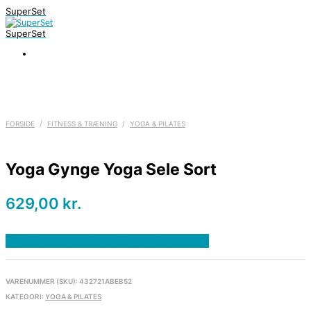
SuperSet
SuperSet
FORSIDE
/
FITNESS & TRÆNING
/
YOGA & PILATES
Yoga Gynge Yoga Sele Sort
629,00
kr.
Bedste pris hos Denintelligentekrop.dk
VARENUMMER (SKU):
432721ABEB52
KATEGORI:
YOGA & PILATES