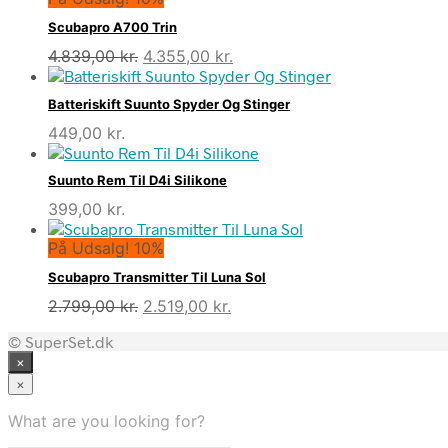
Scubapro A700 Trin
Den
Den
4.839,00
kr.
4.355,00
kr.
oprindelige
aktuelle
pris
pris
Batteriskift Suunto Spyder Og Stinger
var:
er:
449,00
kr.
4.839,00 kr..
4.355,00 kr..
Suunto Rem Til D4i Silikone
399,00
kr.
På Udsalg! 10%
Scubapro Transmitter Til Luna Sol
Den
Den
2.799,00
kr.
2.519,00
kr.
oprindelige
aktuelle
© SuperSet.dk
pris
pris
×
var:
er:
2.799,00 kr..
2.519,00 kr..
×
What are you looking for?