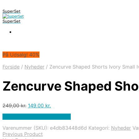
SuperSet
SuperSet
På Udsalg! 40%
Forside
/
Nyheder
/
Zencurve Shaped Shorts Ivory Small I
Zencurve Shaped Short
Den
Den
249,00
kr.
149,00
kr.
oprindelige
aktuelle
På Udsalg hos Cbl-fitness.dk
pris
pris
var:
er:
Varenummer (SKU):
e4db83448d6d
Kategori:
Nyheder
Va
249,00 kr..
149,00 kr..
Previous Product