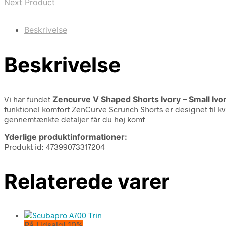
Next Product
Beskrivelse
Beskrivelse
Vi har fundet
Zencurve V Shaped Shorts Ivory – Small Ivo
funktionel komfort ZenCurve Scrunch Shorts er designet til kv
gennemtænkte detaljer får du høj komf
Yderlige produktinformationer:
Produkt id: 47399073317204
Relaterede varer
På Udsalg! 10%