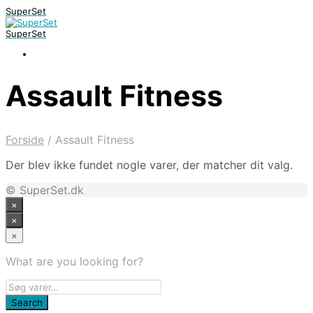
SuperSet
SuperSet
Assault Fitness
Forside
/
Assault Fitness
Der blev ikke fundet nogle varer, der matcher dit valg.
© SuperSet.dk
×
×
×
What are you looking for?