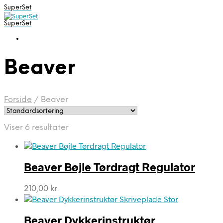
SuperSet
SuperSet
Beaver
Forside
/
Beaver
Viser 6 resultater
Beaver Bøjle Tørdragt Regulator
210,00
kr.
Beaver Dykkerinstruktør