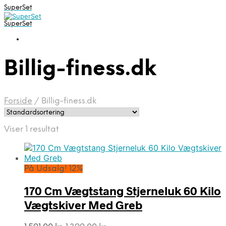
SuperSet
SuperSet
Billig-finess.dk
Forside
/
Billig-finess.dk
Viser 1 resultat
På Udsalg! 12%
170 Cm Vægtstang Stjerneluk 60 Kilo
Vægtskiver Med Greb
Den
Den