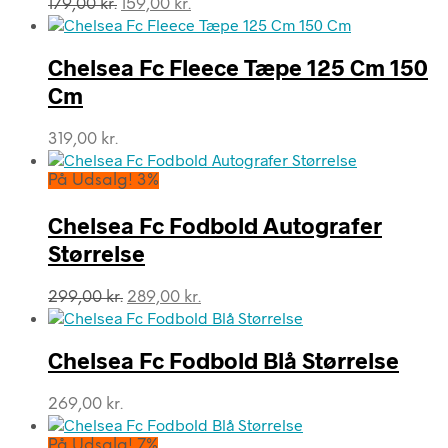
Den
Den
179,00
kr.
159,00
kr.
oprindelige
aktuelle
pris
pris
var:
er:
Chelsea Fc Fleece Tæpe 125 Cm 150
179,00 kr..
159,00 kr..
Cm
319,00
kr.
På Udsalg! 3%
Chelsea Fc Fodbold Autografer
Størrelse
Den
Den
299,00
kr.
289,00
kr.
oprindelige
aktuelle
pris
pris
var:
er:
Chelsea Fc Fodbold Blå Størrelse
299,00 kr..
289,00 kr..
269,00
kr.
På Udsalg! 7%