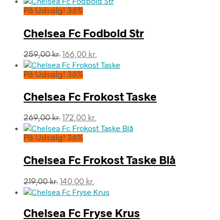
pris
pris
På Udsalg! 36%
var:
er:
249,00 kr..
159,00 kr..
Chelsea Fc Fodbold Str
Den
Den
259,00
kr.
166,00
kr.
oprindelige
aktuelle
pris
pris
På Udsalg! 36%
var:
er:
259,00 kr..
166,00 kr..
Chelsea Fc Frokost Taske
Den
Den
269,00
kr.
172,00
kr.
oprindelige
aktuelle
pris
pris
På Udsalg! 36%
var:
er:
269,00 kr..
172,00 kr..
Chelsea Fc Frokost Taske Blå
Den
Den
219,00
kr.
140,00
kr.
oprindelige
aktuelle
pris
pris
var:
er:
Chelsea Fc Fryse Krus
219,00 kr..
140,00 kr..