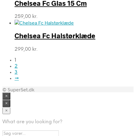
var:
er:
Chelsea Fc Glas 15 Cm
189,00 kr..
121,00 kr..
259,00
kr.
Chelsea Fc Halstørklæde
299,00
kr.
1
2
3
→
© SuperSet.dk
×
×
×
What are you looking for?