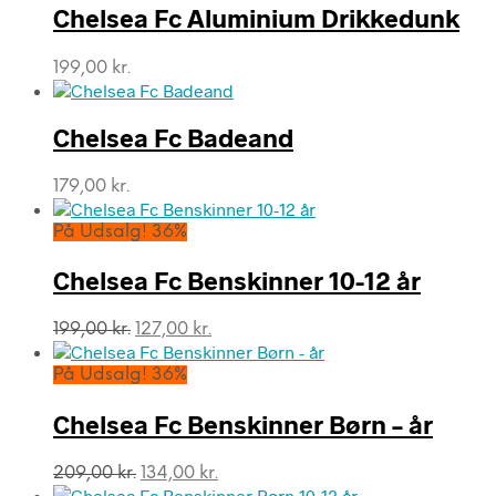
var:
er:
Chelsea Fc Aluminium Drikkedunk
179,00 kr..
159,00 kr..
199,00
kr.
Chelsea Fc Badeand
179,00
kr.
På Udsalg! 36%
Chelsea Fc Benskinner 10-12 år
Den
Den
199,00
kr.
127,00
kr.
oprindelige
aktuelle
pris
pris
På Udsalg! 36%
var:
er:
199,00 kr..
127,00 kr..
Chelsea Fc Benskinner Børn – år
Den
Den
209,00
kr.
134,00
kr.
oprindelige
aktuelle