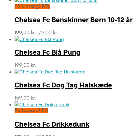
pris
pris
På Udsalg! 10%
var:
er:
209,00 kr..
134,00 kr..
Chelsea Fc Benskinner Børn 10-12 år
Den
Den
199,00
kr.
179,00
kr.
oprindelige
aktuelle
pris
pris
var:
er:
Chelsea Fc Blå Pung
199,00 kr..
179,00 kr..
199,00
kr.
Chelsea Fc Dog Tag Halskæde
159,00
kr.
På Udsalg! 11%
Chelsea Fc Drikkedunk