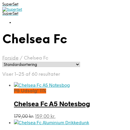
SuperSet
SuperSet
Chelsea Fc
Forside
/
Chelsea Fc
Viser 1–25 af 60 resultater
På Udsalg! 11%
Chelsea Fc A5 Notesbog
Den
Den
179,00
kr.
159,00
kr.
oprindelige
aktuelle
pris
pris