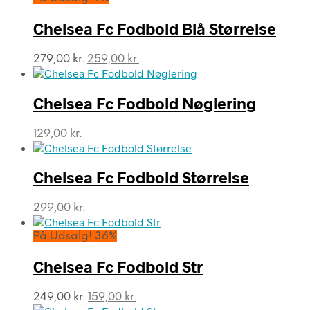
Chelsea Fc Fodbold Blå Størrelse
Den
Den
279,00
kr.
259,00
kr.
oprindelige
aktuelle
pris
pris
var:
er:
Chelsea Fc Fodbold Nøglering
279,00 kr..
259,00 kr..
129,00
kr.
Chelsea Fc Fodbold Størrelse
299,00
kr.
På Udsalg! 36%
Chelsea Fc Fodbold Str
Den
Den
249,00
kr.
159,00
kr.
oprindelige
aktuelle