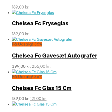
189,00
kr.
Chelsea Fc Fryseglas
189,00
kr.
På Udsalg! 36%
Chelsea Fc Gavesæt Autografer
Den
Den
399,00
kr.
255,00
kr.
oprindelige
aktuelle
pris
pris
På Udsalg! 36%
var:
er:
399,00 kr..
255,00 kr..
Chelsea Fc Glas 15 Cm
Den
Den
189,00
kr.
121,00
kr.
oprindelige
aktuelle
pris
pris