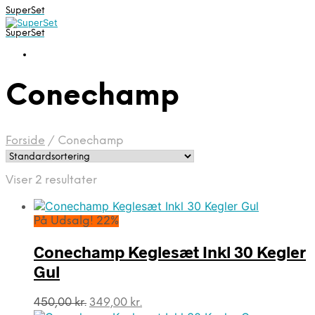
SuperSet
SuperSet
Conechamp
Forside
/
Conechamp
Viser 2 resultater
På Udsalg! 22%
Conechamp Keglesæt Inkl 30 Kegler
Gul
Den
Den
450,00
kr.
349,00
kr.
oprindelige
aktuelle