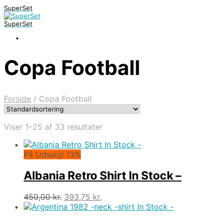
SuperSet
SuperSet
Copa Football
Forside
/
Copa Football
Viser 1–25 af 33 resultater
På Udsalg! 13%
Albania Retro Shirt In Stock –
Den
Den
450,00
kr.
393,75
kr.
oprindelige
aktuelle
pris
pris