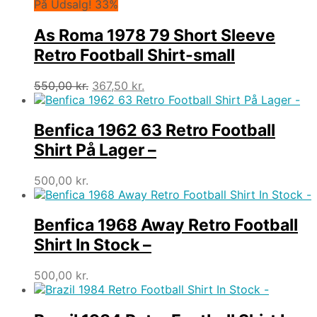
var:
er:
På Udsalg! 33%
550,00 kr..
367,50 kr..
As Roma 1978 79 Short Sleeve
Retro Football Shirt-small
Den
Den
550,00
kr.
367,50
kr.
oprindelige
aktuelle
pris
pris
var:
er:
Benfica 1962 63 Retro Football
550,00 kr..
367,50 kr..
Shirt På Lager –
500,00
kr.
Benfica 1968 Away Retro Football
Shirt In Stock –
500,00
kr.