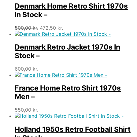
350,00 kr..
192,42 kr..
Denmark Home Retro Shirt 1970s
In Stock –
Den
Den
500,00
kr.
472,50
kr.
oprindelige
aktuelle
pris
pris
var:
er:
Denmark Retro Jacket 1970s In
500,00 kr..
472,50 kr..
Stock –
600,00
kr.
France Home Retro Shirt 1970s
Men –
550,00
kr.
Holland 1950s Retro Football Shirt