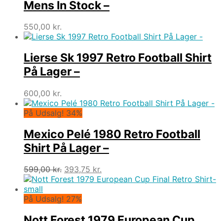
Mens In Stock –
550,00
kr.
Lierse Sk 1997 Retro Football Shirt
På Lager –
600,00
kr.
På Udsalg! 34%
Mexico Pelé 1980 Retro Football
Shirt På Lager –
Den
Den
599,00
kr.
393,75
kr.
oprindelige
aktuelle
pris
pris
var:
er:
På Udsalg! 27%
599,00 kr..
393,75 kr..
Nott Forest 1979 European Cup