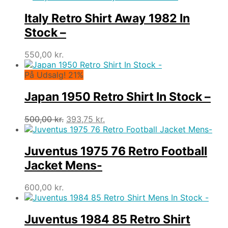
Italy Retro Shirt Away 1982 In
Stock –
550,00
kr.
På Udsalg! 21%
Japan 1950 Retro Shirt In Stock –
Den
Den
500,00
kr.
393,75
kr.
oprindelige
aktuelle
pris
pris
var:
er:
Juventus 1975 76 Retro Football
500,00 kr..
393,75 kr..
Jacket Mens-
600,00
kr.
Juventus 1984 85 Retro Shirt