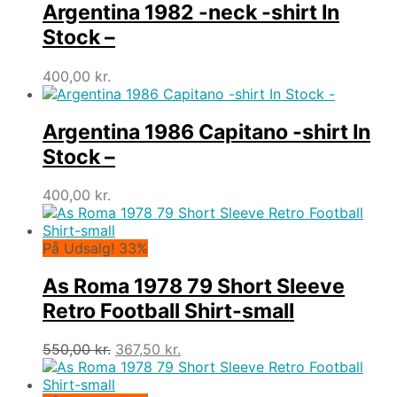
var:
er:
Argentina 1982 -neck -shirt In
450,00 kr..
393,75 kr..
Stock –
400,00
kr.
Argentina 1986 Capitano -shirt In
Stock –
400,00
kr.
På Udsalg! 33%
As Roma 1978 79 Short Sleeve
Retro Football Shirt-small
Den
Den
550,00
kr.
367,50
kr.
oprindelige
aktuelle
pris
pris