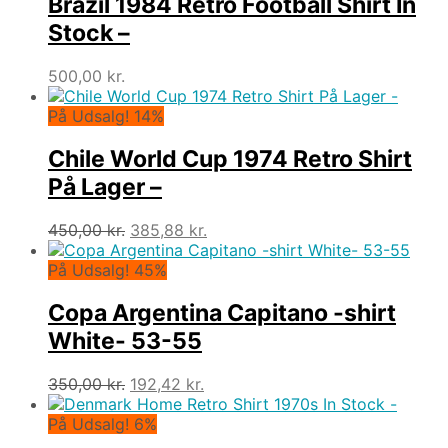
Brazil 1984 Retro Football Shirt In
Stock –
500,00
kr.
På Udsalg! 14%
Chile World Cup 1974 Retro Shirt
På Lager –
Den
Den
450,00
kr.
385,88
kr.
oprindelige
aktuelle
pris
pris
På Udsalg! 45%
var:
er:
450,00 kr..
385,88 kr..
Copa Argentina Capitano -shirt
White- 53-55
Den
Den
350,00
kr.
192,42
kr.
oprindelige
aktuelle
pris
pris
På Udsalg! 6%
var:
er: