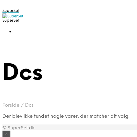
SuperSet
SuperSet
Dcs
Forside
/
Dcs
Der blev ikke fundet nogle varer, der matcher dit valg.
© SuperSet.dk
×