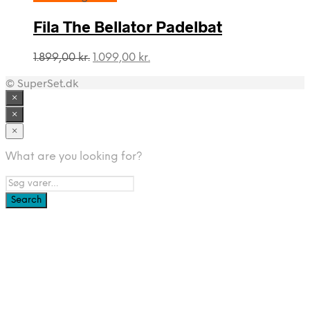
var:
er:
349,00 kr..
149,00 kr..
Fila The Bellator Padelbat
Den
Den
1.899,00
kr.
1.099,00
kr.
oprindelige
aktuelle
© SuperSet.dk
pris
pris
var:
er:
×
1.899,00 kr..
1.099,00 kr..
×
×
What are you looking for?