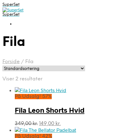
SuperSet
SuperSet
Fila
Forside
/
Fila
Viser 2 resultater
På Udsalg! 57%
Fila Leon Shorts Hvid
Den
Den
349,00
kr.
149,00
kr.
oprindelige
aktuelle
pris
pris
På Udsalg! 42%