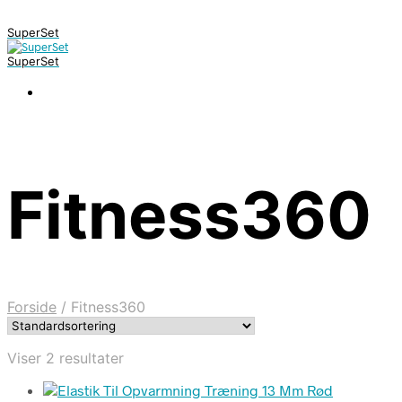
SuperSet
SuperSet
Fitness360
Forside
/
Fitness360
Viser 2 resultater