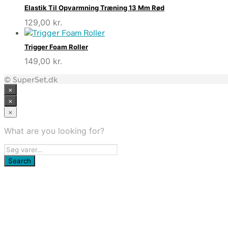
Elastik Til Opvarmning Træning 13 Mm Rød
129,00
kr.
Trigger Foam Roller
149,00
kr.
© SuperSet.dk
×
×
×
What are you looking for?