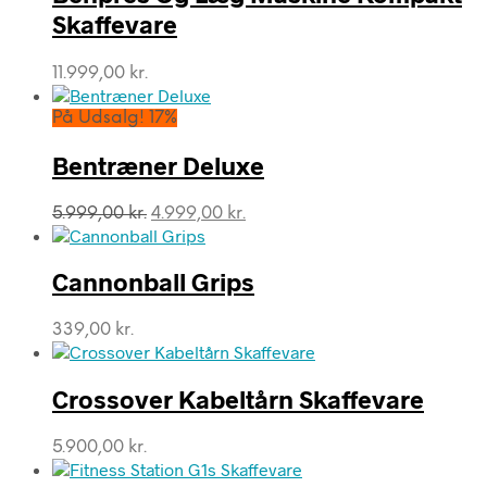
Skaffevare
11.999,00
kr.
På Udsalg! 17%
Bentræner Deluxe
Den
Den
5.999,00
kr.
4.999,00
kr.
oprindelige
aktuelle
pris
pris
var:
er:
Cannonball Grips
5.999,00 kr..
4.999,00 kr..
339,00
kr.
Crossover Kabeltårn Skaffevare
5.900,00
kr.