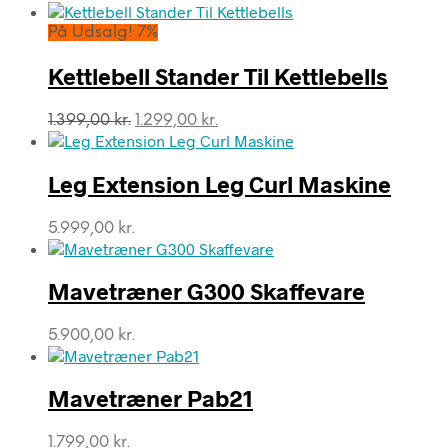
På Udsalg! 7%
Kettlebell Stander Til Kettlebells
Den
Den
1.399,00
kr.
1.299,00
kr.
oprindelige
aktuelle
pris
pris
var:
er:
Leg Extension Leg Curl Maskine
1.399,00 kr..
1.299,00 kr..
5.999,00
kr.
Mavetræner G300 Skaffevare
5.900,00
kr.
Mavetræner Pab21
1.799,00
kr.