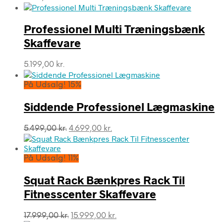
Professionel Multi Træningsbænk
Skaffevare
5.199,00
kr.
På Udsalg! 15%
Siddende Professionel Lægmaskine
Den
Den
5.499,00
kr.
4.699,00
kr.
oprindelige
aktuelle
pris
pris
var:
er:
På Udsalg! 11%
5.499,00 kr..
4.699,00 kr..
Squat Rack Bænkpres Rack Til
Fitnesscenter Skaffevare
Den
Den
17.999,00
kr.
15.999,00
kr.