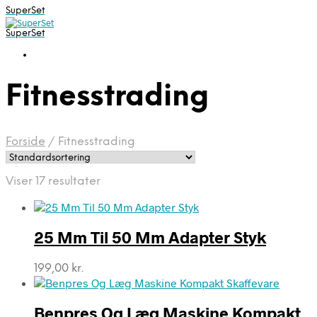
SuperSet
SuperSet
Fitnesstrading
Forside
/
Fitnesstrading
Viser 17 resultater
25 Mm Til 50 Mm Adapter Styk
199,00
kr.
Benpres Og Læg Maskine Kompakt