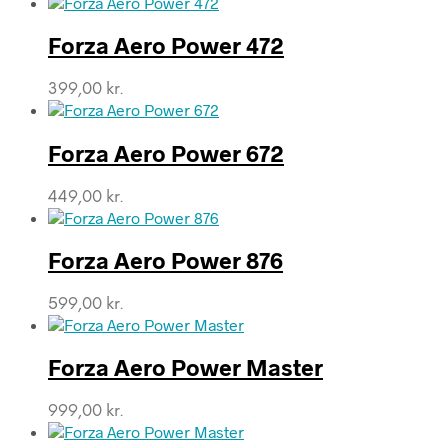
pris
pris
var:
er:
Forza Aero Power 472
499,00 kr..
331,00 kr..
399,00
kr.
Forza Aero Power 672
449,00
kr.
Forza Aero Power 876
599,00
kr.
Forza Aero Power Master
999,00
kr.