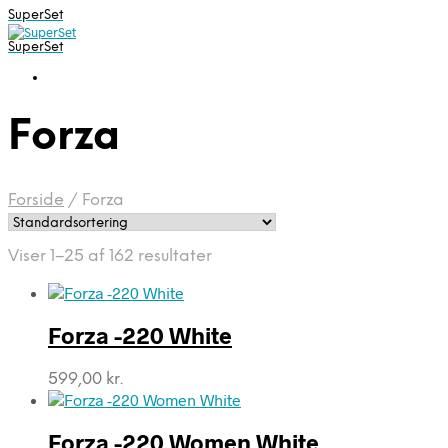
SuperSet
SuperSet
Forza
Forside
/
Forza
Viser 1–25 af 162 resultater
Forza -220 White
599,00
kr.
Forza -220 Women White