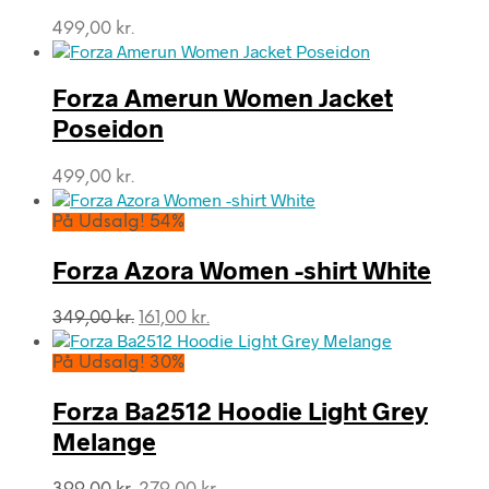
499,00
kr.
Forza Amerun Women Jacket
Poseidon
499,00
kr.
På Udsalg! 54%
Forza Azora Women -shirt White
Den
Den
349,00
kr.
161,00
kr.
oprindelige
aktuelle
pris
pris
På Udsalg! 30%
var:
er:
349,00 kr..
161,00 kr..
Forza Ba2512 Hoodie Light Grey
Melange
Den
Den