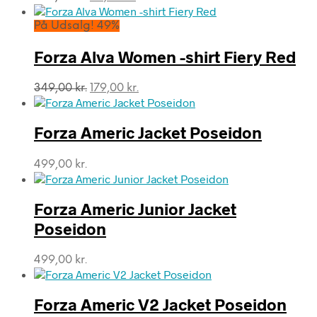
oprindelige
aktuelle
pris
pris
På Udsalg! 49%
var:
er:
349,00 kr..
161,00 kr..
Forza Alva Women -shirt Fiery Red
Den
Den
349,00
kr.
179,00
kr.
oprindelige
aktuelle
pris
pris
var:
er:
Forza Americ Jacket Poseidon
349,00 kr..
179,00 kr..
499,00
kr.
Forza Americ Junior Jacket
Poseidon
499,00
kr.
Forza Americ V2 Jacket Poseidon