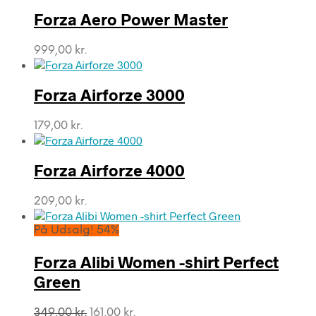
Forza Aero Power Master
999,00
kr.
Forza Airforze 3000
179,00
kr.
Forza Airforze 4000
209,00
kr.
På Udsalg! 54%
Forza Alibi Women -shirt Perfect
Green
Den
Den
349,00
kr.
161,00
kr.